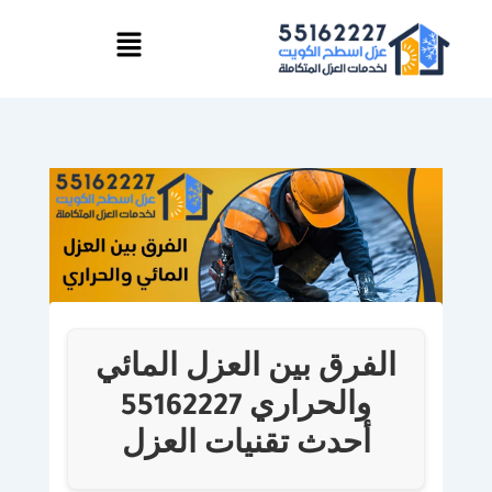
خطي
القائمة
لى
لمحتوى
الفرق بين العزل المائي
والحراري 55162227
أحدث تقنيات العزل